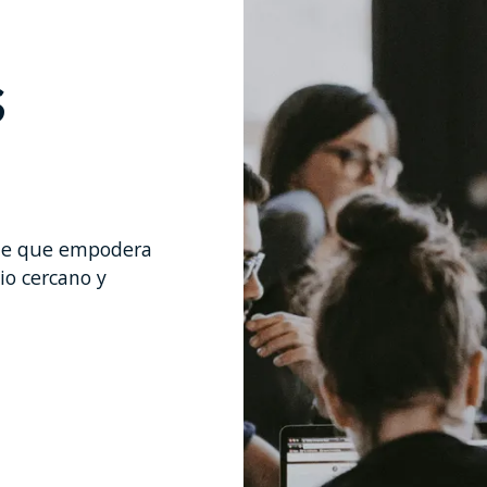
s
ble que empodera
cio cercano y