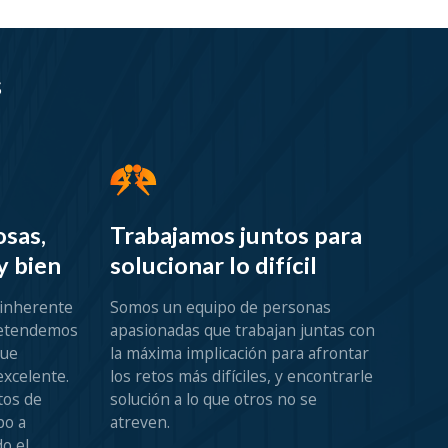
S
sas,
Trabajamos juntos para
y bien
solucionar lo difícil
 inherente
Somos un equipo de personas
pretendemos
apasionadas que trabajan juntas con
que
la máxima implicación para afrontar
xcelente.
los retos más difíciles, y encontrarle
tos de
solución a lo que otros no se
po a
atreven.
do el