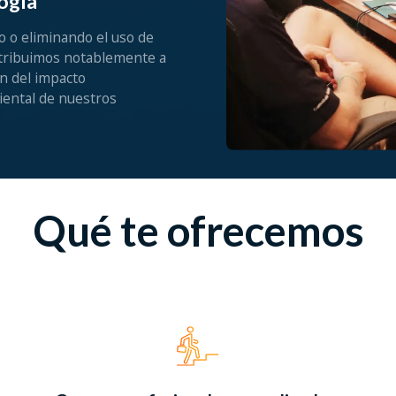
ogía
 o eliminando el uso de
tribuimos notablemente a
ón del impacto
ental de nuestros
Qué te ofrecemos