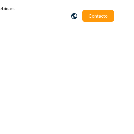
binars
Contacto
 para