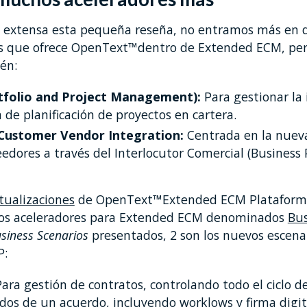
 extensa esta pequeña reseña, no entramos más en de
es que ofrece OpenText™dentro de Extended ECM, pe
én:
folio and Project Management):
Para gestionar la
de planificación de proyectos en cartera.
Customer Vendor Integration:
Centrada en la nueva
eedores a través del Interlocutor Comercial (Business 
tualizaciones
de OpenText™Extended ECM Plataform (2
os aceleradores para Extended ECM denominados
Bus
siness Scenarios
presentados, 2 son los nuevos escena
P:
Para gestión de contratos, controlando todo el ciclo de
ados de un acuerdo, incluyendo worklows y firma digit