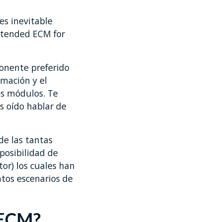
es inevitable
Extended ECM for
onente preferido
rmación y el
es módulos. Te
s oído hablar de
de las tantas
posibilidad de
or) los cuales han
ntos escenarios de
 ECM?