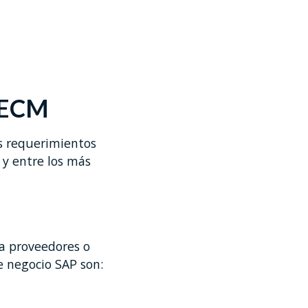
d ECM
s requerimientos
y entre los más
 a proveedores o
e negocio SAP son: