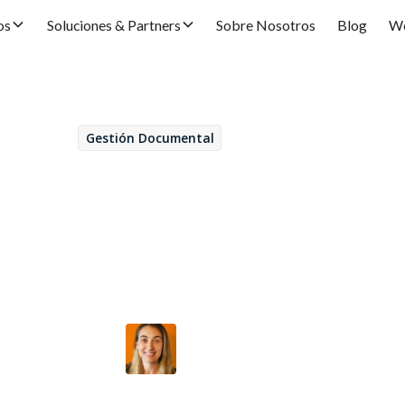
os
Soluciones & Partners
Sobre Nosotros
Blog
We
Gestión Documental
March 14, 2022
adores Extended ECM
Alazne Bayo
por