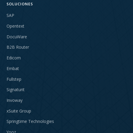
SOLUCIONES
SAP
Opentext
DocuWare
B2B Router
Edicom
Embat
Fullstep
Signaturit
Invoway
xSuite Group
Springtime Technologies
Yooz