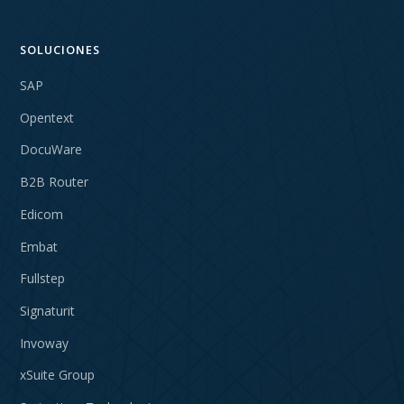
SOLUCIONES
SAP
Opentext
DocuWare
B2B Router
Edicom
Embat
Fullstep
Signaturit
Invoway
xSuite Group