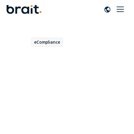
eCompliance
February 20, 2023
Firma electrónica
biométrica in situ con
nuestra solución BraitSigner
desarrollada para OpenText
Extended ECM Platform
Daniel Fernández
por