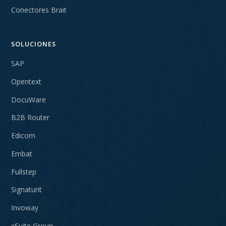
Conectores Brait
SOLUCIONES
SAP
Opentext
DocuWare
B2B Router
Edicom
Embat
Fullstep
Signaturit
Invoway
xSuite Group