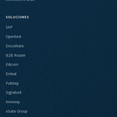
SOLUCIONES
SAP
Opentext
DocuWare
B2B Router
Edicom
Embat
Fullstep
Signaturit
Invoway
xSuite Group