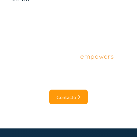
Desbloquea el poder de las soluciones digitales
para tu negocio
Contacto