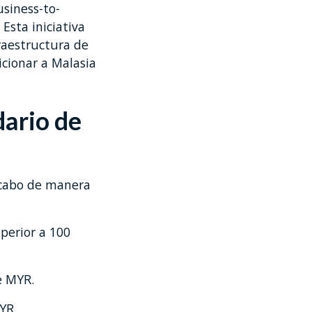
usiness-to-
Esta iniciativa
fraestructura de
sicionar a Malasia
dario de
a cabo de manera
perior a 100
e MYR.
YR.