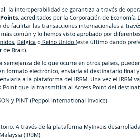
nal, la interoperabilidad se garantiza a través de oper
 Points
, acreditados por la Corporación de Economía D
 de facilitar las transacciones internacionales a trav
z más común y lo hemos visto aprobado por diferente
nidos
,
Bélgica
o
Reino Unido
(este último dando pref
 de Brait).
a semejanza de lo que ocurre en otros países, puede
n formato electrónico, enviarla al destinatario final y
enviarla a la plataforma del IRBM. Una vez el IRBM val
s Point que la transmitirá al Access Point del destinat
ON y PINT (Peppol International Invoice)
.
torio. A través de la plataforma MyInvois desarrollada
Malaysia (IRBM).