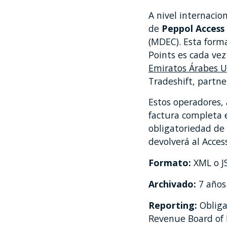
A nivel internacio
de
Peppol Access
(MDEC). Esta forma
Points es cada ve
Emiratos Árabes U
Tradeshift, partner
Estos operadores, 
factura completa e
obligatoriedad de 
devolverá al Acces
Formato:
XML o JS
Archivado:
7 años
Reporting:
Obliga
Revenue Board of 