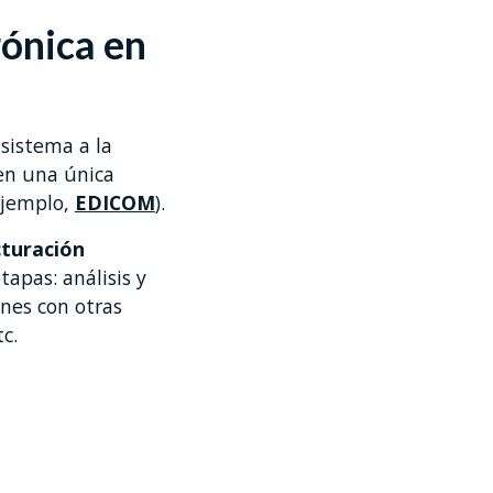
rónica en
sistema a la
 en una única
ejemplo,
EDICOM
).
cturación
apas: análisis y
nes con otras
c.