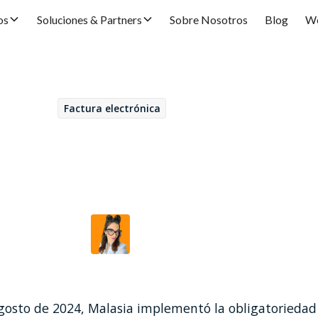
os
Soluciones & Partners
Sobre Nosotros
Blog
We
Factura electrónica
February 26, 2025
ura Electrónica en Ma
Beatriz Duarte
por
agosto de 2024, Malasia implementó la obligatoriedad 