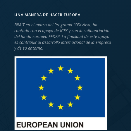
UNA MANERA DE HACER EUROPA
BRAIT en el marco del Programa ICEX Next, ha
contado con el apoyo de ICEX y con la cofinanciación
del fondo europeo FEDER. La finalidad de este apoyo
es contribuir al desarrollo internacional de la empresa
y de su entorno.