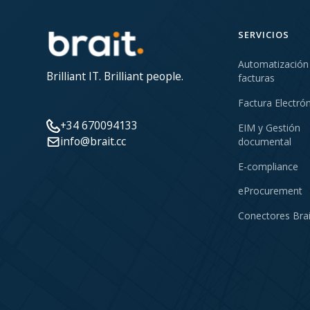
SERVICIOS
Automatización
Brilliant IT. Brilliant people.
facturas
Factura Electró
+34 670094133
EIM y Gestión
info@brait.cc
documental
E-compliance
eProcurement
Conectores Brai