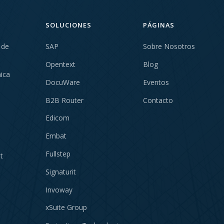
SOLUCIONES
PÁGINAS
 de
SAP
Sobre Nosotros
Opentext
Blog
nica
DocuWare
Eventos
B2B Router
Contacto
Edicom
Embat
Fullstep
t
Signaturit
Invoway
xSuite Group