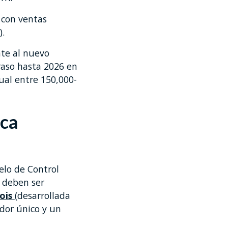
 con ventas
).
te al nuevo
raso hasta 2026 en
ual entre 150,000-
ica
lo de Control
s deben ser
ois
(desarrollada
ador único y un