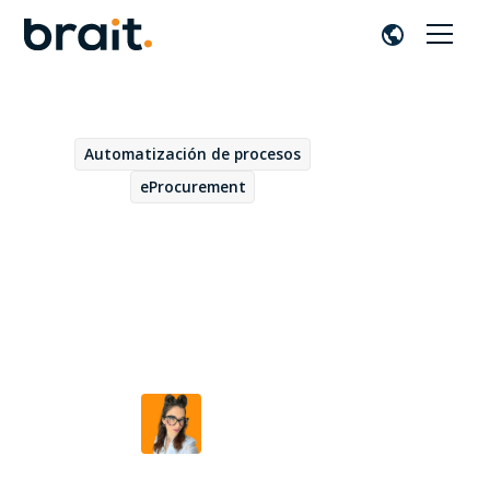
Automatización de procesos
June 1, 2026
eProcurement
Cómo funciona Joule en SAP
Ariba: inteligencia artificial
aplicada al procurement
Beatriz Duarte
por