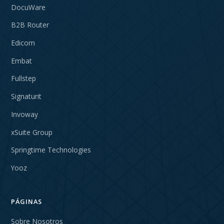
DocuWare
B2B Router
Edicom
Embat
Fullstep
Signaturit
Invoway
xSuite Group
Springtime Technologies
Yooz
PÁGINAS
Sobre Nosotros