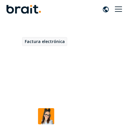
Factura electrónica
November 11, 2024
¿Es esta la mejor solución
global de facturación
electrónica? Conoce SAP
Invictia by Brait
Beatriz Duarte
por