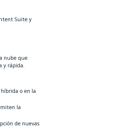
ntent Suite y
la nube que
a y rápida.
híbrida o en la
rmiten la
opción de nuevas