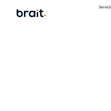
Servici
10 razo
OpenTe
ECM