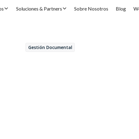
os
Soluciones & Partners
Sobre Nosotros
Blog
We
Gestión Documental
February 3, 2023
nes para actualizar
xt Content Suite y E
Sofía Paredes
por