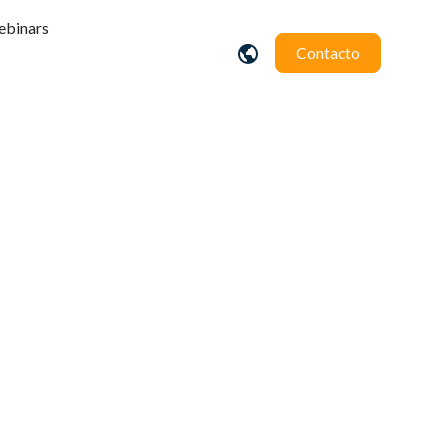
binars
Contacto
xtended