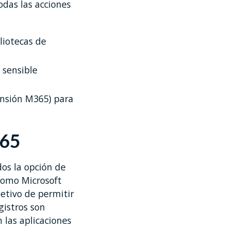
das las acciones
liotecas de
 sensible
ensión M365) para
365
os la opción de
como Microsoft
etivo de permitir
gistros son
 las aplicaciones