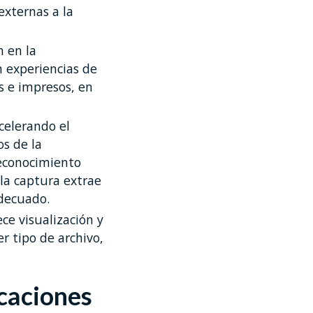
xternas a la
n en la
n experiencias de
s e impresos, en
celerando el
os de la
reconocimiento
la captura extrae
adecuado.
ce visualización y
r tipo de archivo,
icaciones