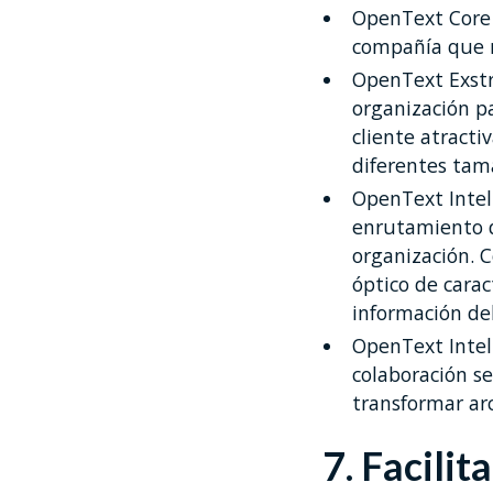
OpenText Core 
compañía que n
OpenText Exstr
organización p
cliente atracti
diferentes tama
OpenText Intel
enrutamiento d
organización. 
óptico de cara
información de
OpenText Intell
colaboración se
transformar arc
7. Facilit