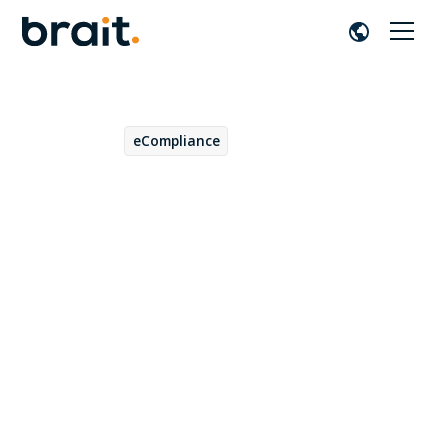
eCompliance
June 6, 2023
Los beneficios de
implementar una solución
SAP para el envío de
información al SII
Miguel Coello
por