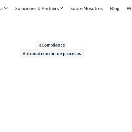
os
Soluciones & Partners
Sobre Nosotros
Blog
We
eCompliance
April 1, 2025
Automatización de procesos
 Nymiz: uniendo fuerz
izar documentos en l
orma Alfresco