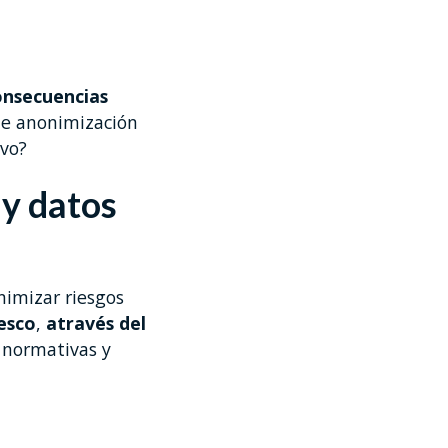
onsecuencias
de anonimización
ivo?
y datos
nimizar riesgos
esco
,
através del
 normativas y