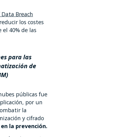
f Data Breach
reducir los costes
e el 40% de las
es para las
matización de
BM)
nubes públicas fue
plicación, por un
combatir la
ización y cifrado
 en la prevención.