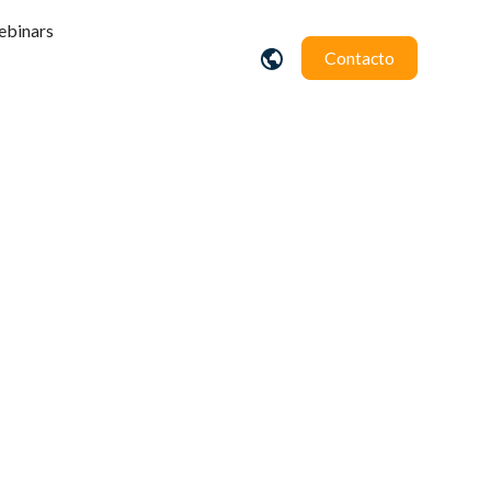
binars
Contacto
as para
a