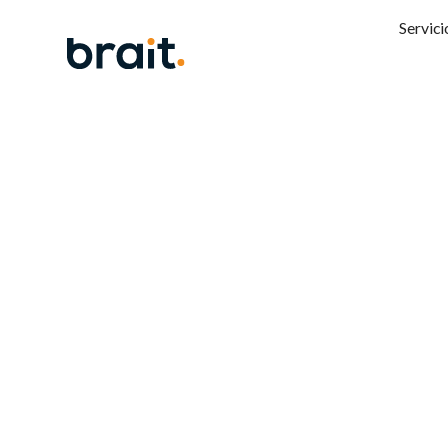
Servici
Brait y
anonim
plataf