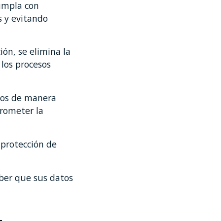
umpla con
s y evitando
ón, se elimina la
los procesos
os de manera
prometer la
 protección de
aber que sus datos