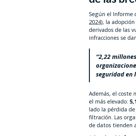
Según el Informe d
2024
), la adopció
derivados de las v
infracciones se d
“2,22 millones
organizacione
seguridad en l
Además, el coste 
el más elevado:
5,
lado la pérdida de
filtración. Las or
de datos tienden a